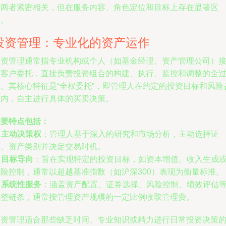
管两者紧密相关，但在服务内容、角色定位和目标上存在显著区
别。
投资管理：专业化的资产运作
投资管理通常指专业机构或个人（如基金经理、资产管理公司）
受客户委托，直接负责投资组合的构建、执行、监控和调整的全
程。其核心特征是“全权委托”，即管理人在约定的投资目标和风险
数内，自主进行具体的买卖决策。
主要特点包括：
.
主动决策权
：管理人基于深入的研究和市场分析，主动选择证
券、资产类别并决定交易时机。
.
目标导向
：旨在实现特定的投资目标，如资本增值、收入生成
风险控制，通常以超越基准指数（如沪深300）表现为衡量标准。
.
系统性服务
：涵盖资产配置、证券选择、风险控制、绩效评估
完整链条，通常按管理资产规模的一定比例收取管理费。
投资管理适合那些缺乏时间、专业知识或精力进行日常投资决策