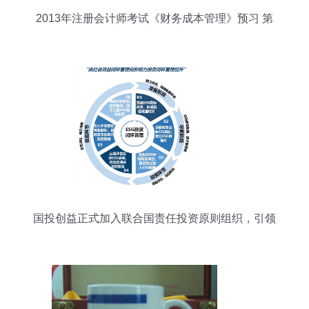
2013年注册会计师考试《财务成本管理》预习 第
一章第一节 资产管理
国投创益正式加入联合国责任投资原则组织，引领
资产管理新航向