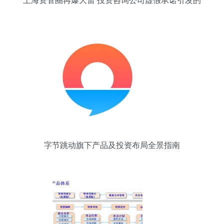
上海资管圈再爆大雷 投资咨询公司虚假承诺引发的
连锁风波
字节跳动旗下产品及投资布局全景指南