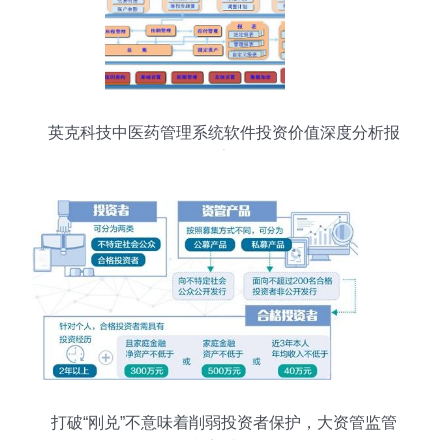
英克科技中医药管理系统软件投资价值深度分析报
告
打破“刚兑”不意味着削弱投资者保护，大资管监管
框架成型