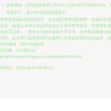
监管规避：利用投资管理公司的名义进行非许可经营活动，
监管空子，客户投诉或维权难度大。
投资者需警惕此类运营模式。在选择投资管理机构时，应核实其
际资质（如通过全国企业信用信息公示系统查询股东、实缴资本
行政处罚记录），要求出示相关业务许可证书，并对高回报承诺
持理性。监管部门也需加强对认缴制公司实际经营活动的抽查，
塞制度漏洞，维护市场秩序。
如若转载，请注明出处：
ttp://www.mingshengpuhui.com/product/64.html
新时间：2026-08-04 08:38:15