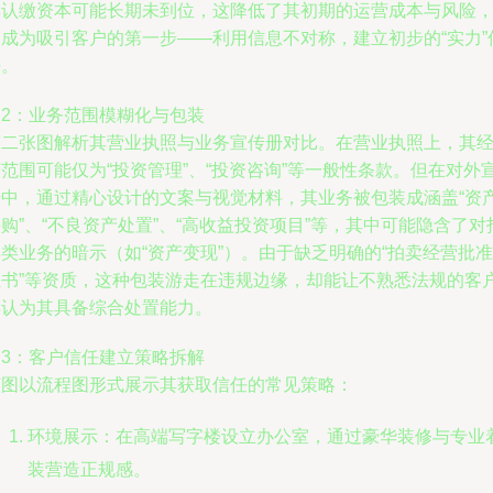
其认缴资本可能长期未到位，这降低了其初期的运营成本与风险
却成为吸引客户的第一步——利用信息不对称，建立初步的“实力”
任。
图2：业务范围模糊化与包装
第二张图解析其营业执照与业务宣传册对比。在营业执照上，其
范围可能仅为“投资管理”、“投资咨询”等一般性条款。但在对外
传中，通过精心设计的文案与视觉材料，其业务被包装成涵盖“资
购”、“不良资产处置”、“高收益投资项目”等，其中可能隐含了对
类业务的暗示（如“资产变现”）。由于缺乏明确的“拍卖经营批准
证书”等资质，这种包装游走在违规边缘，却能让不熟悉法规的客
误认为其具备综合处置能力。
图3：客户信任建立策略拆解
该图以流程图形式展示其获取信任的常见策略：
环境展示：在高端写字楼设立办公室，通过豪华装修与专业
装营造正规感。