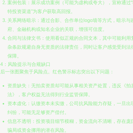
案例包装：展示成功案例（可能为虚构或夸大），宣称通过“
特投资渠道”为客户获取高回报。
关系网络暗示：通过合影、合作单位logo墙等方式，暗示与
府、金融机构或知名企业的关联，增强可信度。
合同与法律文书：使用看似正规的合同文本，其中可能利用
杂条款规避自身无资质的法律责任，同时让客户感觉受到法
保障。
图4：风险提示与合规缺口
最后一张图聚焦于风险点。红色警示标志突出以下问题：
资质缺失：无拍卖资质却可能从事相关资产处置，违反《拍
法》，客户权益无法得到行业监管保障。
资本虚化：认缴资本未实缴，公司抗风险能力存疑，一旦出
纠纷，可能无足够资产偿付。
信息不透明：投资项目细节模糊，资金流向不清晰，存在庞
骗局或资金挪用的潜在风险。