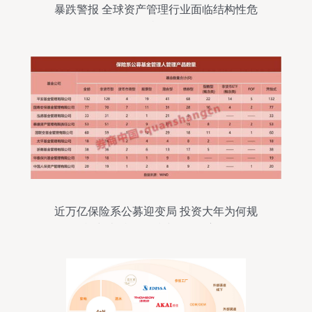
暴跌警报 全球资产管理行业面临结构性危
机
近万亿保险系公募迎变局 投资大年为何规
模占比反降，后续路在何方？